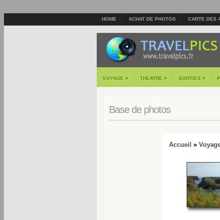
HOME
ACHAT DE PHOTOS
CARTE DES 
»
»
»
VOYAGE
THEATRE
SORTIES
Base de photos
Accueil
»
Voyag