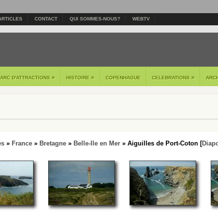
ARTICLES
CONTACT
QUI SOMMES-NOUS?
WEBTV
»
»
»
PARC D'ATTRACTIONS
HISTOIRE
COPENHAGUE
CELEBRATIONS
ARC
es
»
France
»
Bretagne
»
Belle-Ile en Mer
» Aiguilles de Port-Coton [
Diap