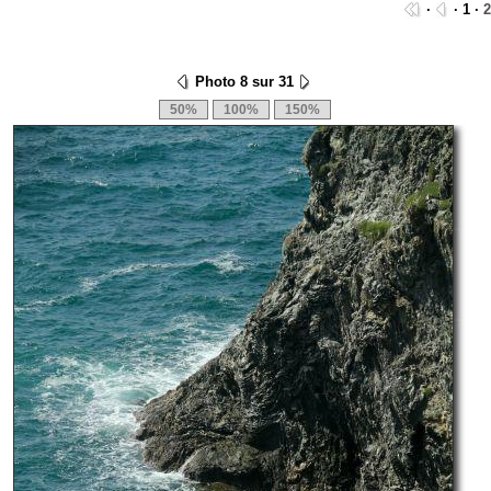
·
· 1 ·
2
Photo 8 sur 31