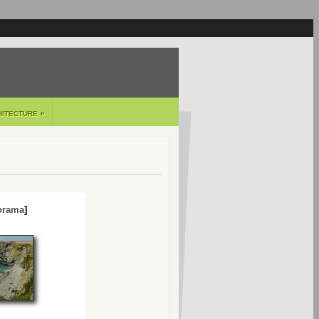
»
HITECTURE
orama
]