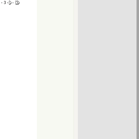
·
3
·
·