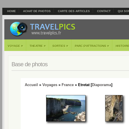
HOME
ACHAT DE PHOTOS
CARTE DES ARTICLES
CONTACT
QUI SO
»
»
»
»
VOYAGE
THEATRE
SORTIES
PARC D'ATTRACTIONS
HISTOIR
Base de photos
Accueil
»
Voyages
»
France
» Etretat [
Diaporama
]