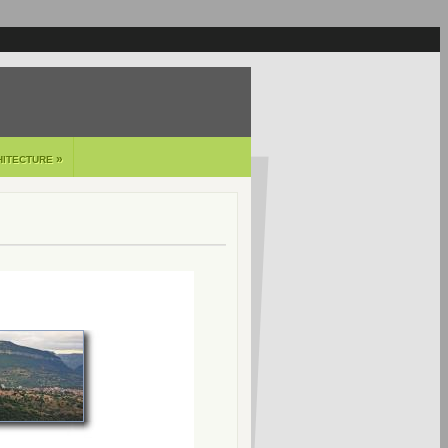
»
HITECTURE