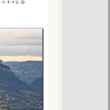
·
2
· 3 ·
4
·
·