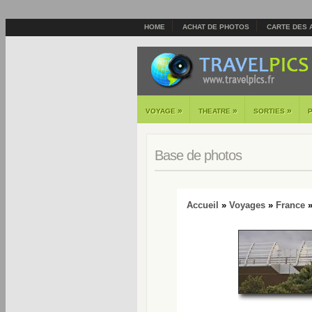
HOME
ACHAT DE PHOTOS
CARTE DES 
»
»
»
VOYAGE
THEATRE
SORTIES
Base de photos
Accueil
»
Voyages
»
France
»