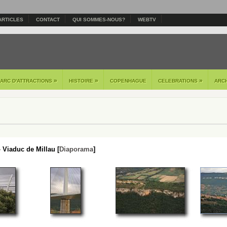
ARTICLES
CONTACT
QUI SOMMES-NOUS?
WEBTV
»
»
»
PARC D'ATTRACTIONS
HISTOIRE
COPENHAGUE
CELEBRATIONS
ARC
 Viaduc de Millau [
Diaporama
]