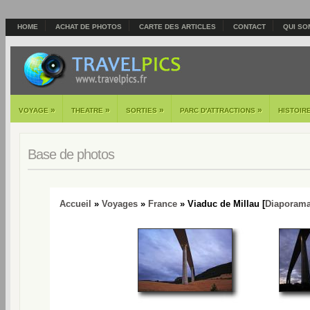
HOME
ACHAT DE PHOTOS
CARTE DES ARTICLES
CONTACT
QUI SO
»
»
»
»
VOYAGE
THEATRE
SORTIES
PARC D'ATTRACTIONS
HISTOIR
Base de photos
Accueil
»
Voyages
»
France
» Viaduc de Millau [
Diaporam