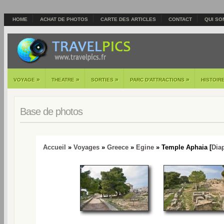
HOME
ACHAT DE PHOTOS
CARTE DES ARTICLES
CONTACT
QUI SO
»
»
»
»
VOYAGE
THEATRE
SORTIES
PARC D'ATTRACTIONS
HISTOIR
Base de photos
Accueil
»
Voyages
»
Greece
»
Egine
» Temple Aphaia [
Dia