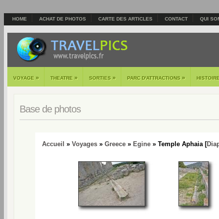
HOME
ACHAT DE PHOTOS
CARTE DES ARTICLES
CONTACT
QUI SO
»
»
»
»
VOYAGE
THEATRE
SORTIES
PARC D'ATTRACTIONS
HISTOIR
Base de photos
Accueil
»
Voyages
»
Greece
»
Egine
» Temple Aphaia [
Dia