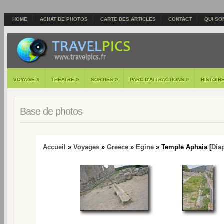
HOME
ACHAT DE PHOTOS
CARTE DES ARTICLES
CONTACT
QUI SO
»
»
»
»
VOYAGE
THEATRE
SORTIES
PARC D'ATTRACTIONS
HISTOIR
Base de photos
Accueil
»
Voyages
»
Greece
»
Egine
» Temple Aphaia [
Dia