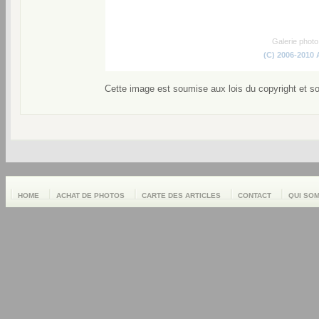
Galerie phot
(C) 2006-2010
Cette image est soumise aux lois du copyright et s
HOME
ACHAT DE PHOTOS
CARTE DES ARTICLES
CONTACT
QUI SO