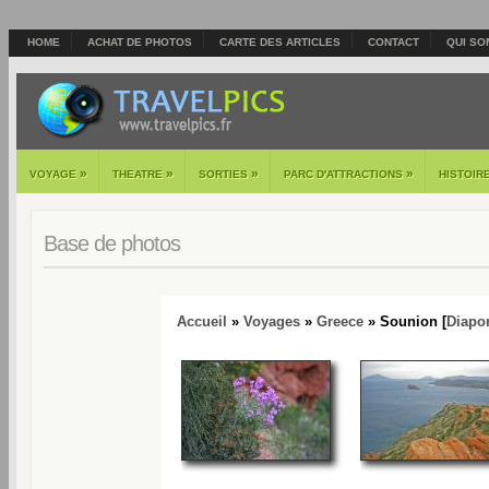
HOME
ACHAT DE PHOTOS
CARTE DES ARTICLES
CONTACT
QUI SO
»
»
»
»
VOYAGE
THEATRE
SORTIES
PARC D'ATTRACTIONS
HISTOIR
Base de photos
Accueil
»
Voyages
»
Greece
» Sounion [
Diapo