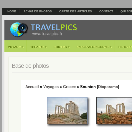
HOME
ACHAT DE PHOTOS
CARTE DES ARTICLES
CONTACT
QUI SO
»
»
»
»
VOYAGE
THEATRE
SORTIES
PARC D'ATTRACTIONS
HISTOIR
Base de photos
Accueil
»
Voyages
»
Greece
» Sounion [
Diaporama
]