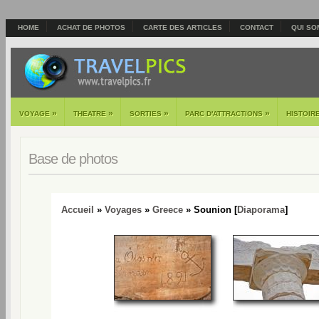
HOME
ACHAT DE PHOTOS
CARTE DES ARTICLES
CONTACT
QUI SO
»
»
»
»
VOYAGE
THEATRE
SORTIES
PARC D'ATTRACTIONS
HISTOIR
Base de photos
Accueil
»
Voyages
»
Greece
» Sounion [
Diaporama
]