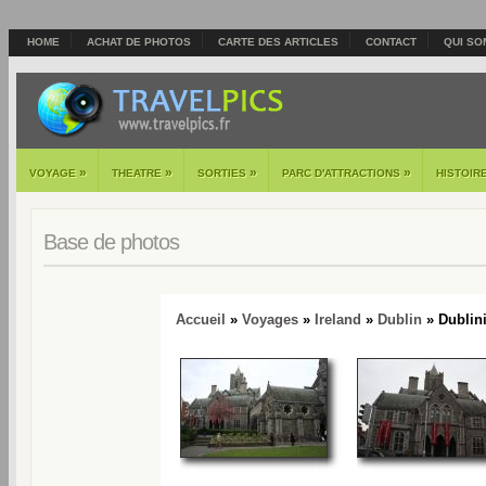
HOME
ACHAT DE PHOTOS
CARTE DES ARTICLES
CONTACT
QUI SO
»
»
»
»
VOYAGE
THEATRE
SORTIES
PARC D'ATTRACTIONS
HISTOIR
Base de photos
Accueil
»
Voyages
»
Ireland
»
Dublin
» Dublini