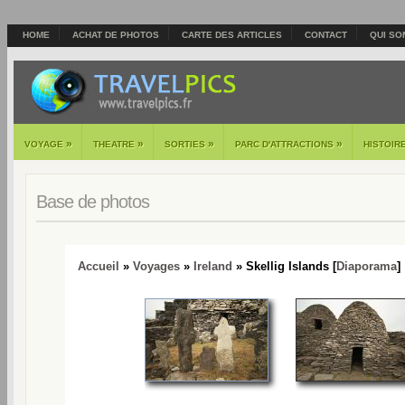
HOME
ACHAT DE PHOTOS
CARTE DES ARTICLES
CONTACT
QUI SO
»
»
»
»
VOYAGE
THEATRE
SORTIES
PARC D'ATTRACTIONS
HISTOIR
Base de photos
Accueil
»
Voyages
»
Ireland
» Skellig Islands [
Diaporama
]