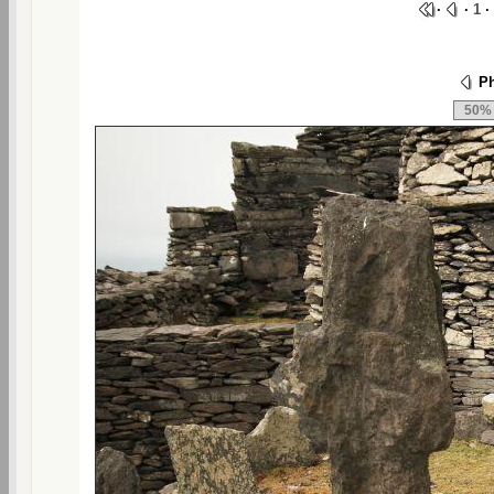
·
·
1
·
Ph