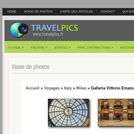
HOME
ACHAT DE PHOTOS
CARTE DES ARTICLES
CONTACT
QUI SO
»
»
»
»
VOYAGE
THEATRE
SORTIES
PARC D'ATTRACTIONS
HISTOIR
Base de photos
Accueil
»
Voyages
»
Italy
»
Milan
» Galleria Vittorio Emanue