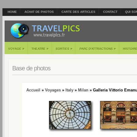
HOME
ACHAT DE PHOTOS
CARTE DES ARTICLES
CONTACT
QUI SO
»
»
»
»
VOYAGE
THEATRE
SORTIES
PARC D'ATTRACTIONS
HISTOIR
Base de photos
Accueil
»
Voyages
»
Italy
»
Milan
» Galleria Vittorio Emanue