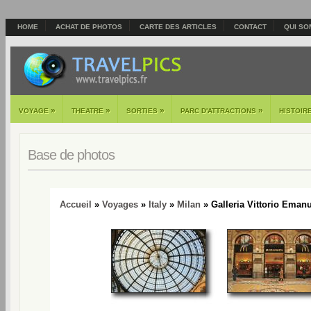
HOME
ACHAT DE PHOTOS
CARTE DES ARTICLES
CONTACT
QUI SO
»
»
»
»
VOYAGE
THEATRE
SORTIES
PARC D'ATTRACTIONS
HISTOIR
Base de photos
Accueil
»
Voyages
»
Italy
»
Milan
» Galleria Vittorio Emanue