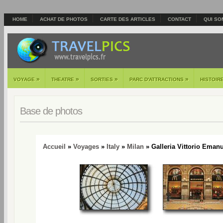
HOME
ACHAT DE PHOTOS
CARTE DES ARTICLES
CONTACT
QUI SO
»
»
»
»
VOYAGE
THEATRE
SORTIES
PARC D'ATTRACTIONS
HISTOIR
Base de photos
Accueil
»
Voyages
»
Italy
»
Milan
» Galleria Vittorio Emanue