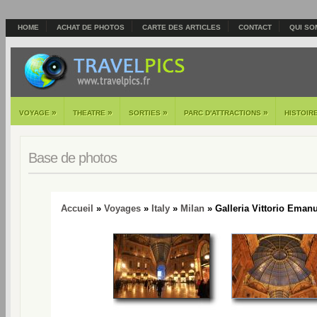
HOME
ACHAT DE PHOTOS
CARTE DES ARTICLES
CONTACT
QUI SO
»
»
»
»
VOYAGE
THEATRE
SORTIES
PARC D'ATTRACTIONS
HISTOIR
Base de photos
Accueil
»
Voyages
»
Italy
»
Milan
» Galleria Vittorio Emanue