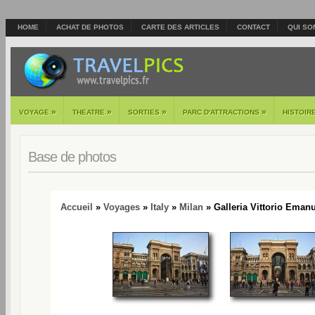
HOME
ACHAT DE PHOTOS
CARTE DES ARTICLES
CONTACT
QUI SO
»
»
»
»
VOYAGE
THEATRE
SORTIES
PARC D'ATTRACTIONS
HISTOIR
Base de photos
Accueil
»
Voyages
»
Italy
»
Milan
» Galleria Vittorio Emanue