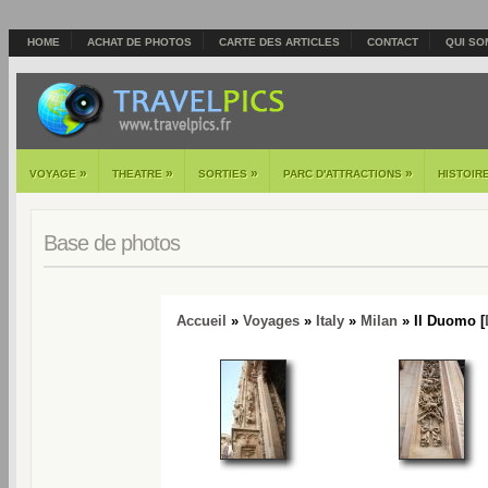
HOME
ACHAT DE PHOTOS
CARTE DES ARTICLES
CONTACT
QUI SO
»
»
»
»
VOYAGE
THEATRE
SORTIES
PARC D'ATTRACTIONS
HISTOIR
Base de photos
Accueil
»
Voyages
»
Italy
»
Milan
» Il Duomo [