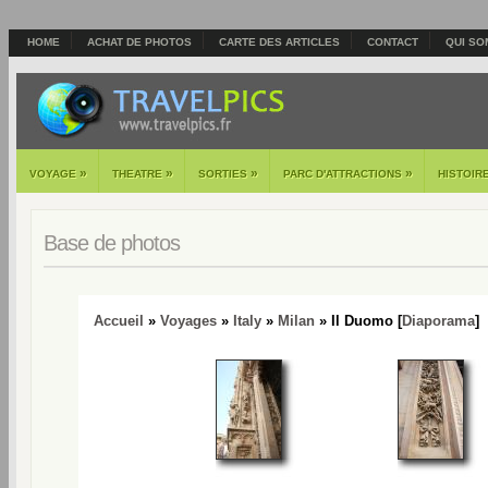
HOME
ACHAT DE PHOTOS
CARTE DES ARTICLES
CONTACT
QUI SO
»
»
»
»
VOYAGE
THEATRE
SORTIES
PARC D'ATTRACTIONS
HISTOIR
Base de photos
Accueil
»
Voyages
»
Italy
»
Milan
» Il Duomo [
Diaporama
]