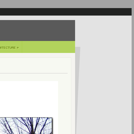
»
HITECTURE