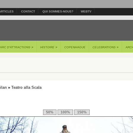
ARTICLES
CONTACT
QUI SOMMES-NOUS?
WEBTV
»
»
»
PARC D'ATTRACTIONS
HISTOIRE
COPENHAGUE
CELEBRATIONS
ARC
ilan
»
Teatro alla Scala