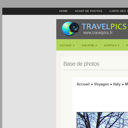
HOME
ACHAT DE PHOTOS
CARTE DES 
»
»
»
VOYAGE
THEATRE
SORTIES
Base de photos
Accueil
»
Voyages
»
Italy
»
M