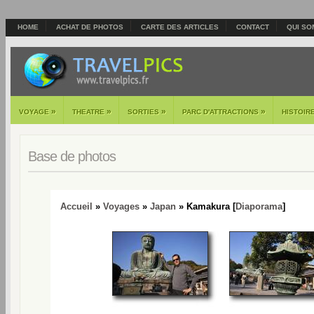
HOME
ACHAT DE PHOTOS
CARTE DES ARTICLES
CONTACT
QUI SO
»
»
»
»
VOYAGE
THEATRE
SORTIES
PARC D'ATTRACTIONS
HISTOIR
Base de photos
Accueil
»
Voyages
»
Japan
» Kamakura [
Diaporama
]