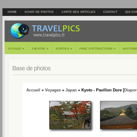
HOME
ACHAT DE PHOTOS
CARTE DES ARTICLES
CONTACT
QUI SO
»
»
»
»
VOYAGE
THEATRE
SORTIES
PARC D'ATTRACTIONS
HISTOIR
Base de photos
Accueil
»
Voyages
»
Japan
» Kyoto - Pavillon Dore [
Diapo