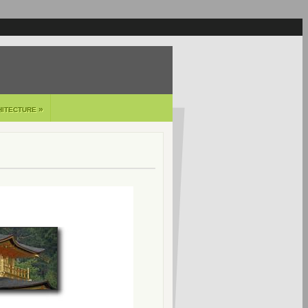
»
HITECTURE