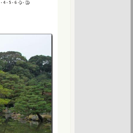
·
4
·
5
·
6
·
·