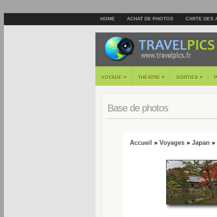
HOME
ACHAT DE PHOTOS
CARTE DES 
»
»
»
VOYAGE
THEATRE
SORTIES
Base de photos
Accueil
»
Voyages
»
Japan
» 