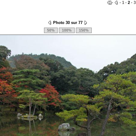
·
·
1
· 2 ·
3
Photo 30 sur 77