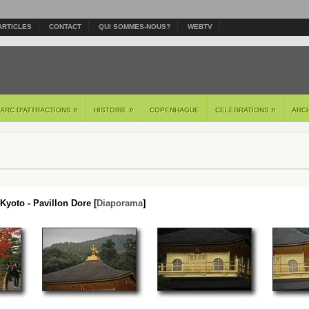
ARTICLES
CONTACT
QUI SOMMES-NOUS?
WEBTV
»
»
»
PARC D'ATTRACTIONS
HISTOIRE
COPENHAGUE
CELEBRATIONS
ARC
Kyoto - Pavillon Dore [
Diaporama
]