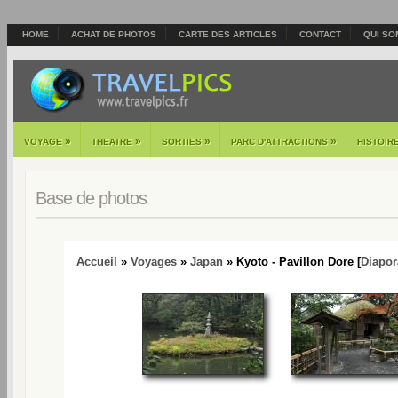
HOME
ACHAT DE PHOTOS
CARTE DES ARTICLES
CONTACT
QUI SO
»
»
»
»
VOYAGE
THEATRE
SORTIES
PARC D'ATTRACTIONS
HISTOIR
Base de photos
Accueil
»
Voyages
»
Japan
» Kyoto - Pavillon Dore [
Diapo