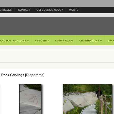
ARTICLES
CONTACT
QUI SOMMES-NOUS?
WEBTV
»
»
»
PARC D'ATTRACTIONS
HISTOIRE
COPENHAGUE
CELEBRATIONS
ARC
a Rock Carvings [
Diaporama
]