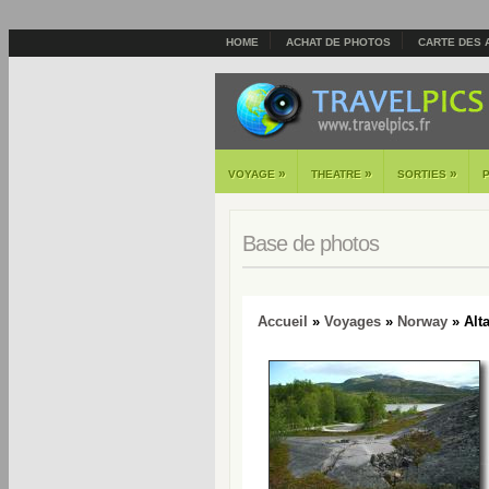
HOME
ACHAT DE PHOTOS
CARTE DES 
»
»
»
VOYAGE
THEATRE
SORTIES
Base de photos
Accueil
»
Voyages
»
Norway
» Alt