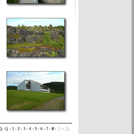
·
·
1
·
2
·
3
·
4
·
5
·
6
·
7
· 8 ·
·