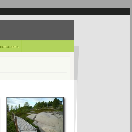
»
HITECTURE