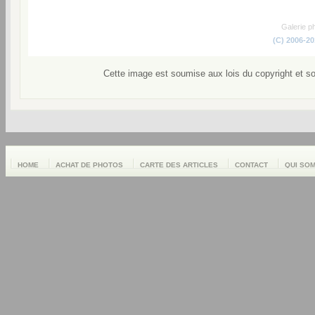
Galerie p
(C) 2006-2
Cette image est soumise aux lois du copyright et s
HOME
ACHAT DE PHOTOS
CARTE DES ARTICLES
CONTACT
QUI SO