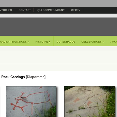
ARTICLES
CONTACT
QUI SOMMES-NOUS?
WEBTV
»
»
»
PARC D'ATTRACTIONS
HISTOIRE
COPENHAGUE
CELEBRATIONS
ARC
a Rock Carvings [
Diaporama
]