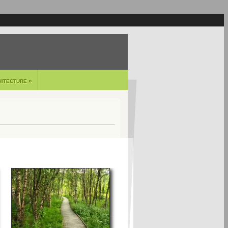
»
HITECTURE