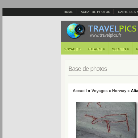
HOME
ACHAT DE PHOTOS
CARTE DES 
»
»
»
VOYAGE
THEATRE
SORTIES
Base de photos
Accueil
»
Voyages
»
Norway
» Alt