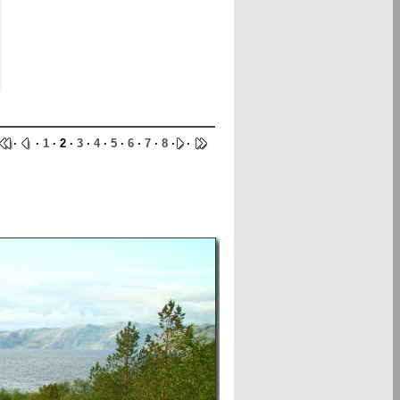
·
·
1
· 2 ·
3
·
4
·
5
·
6
·
7
·
8
·
·