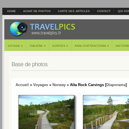
HOME
ACHAT DE PHOTOS
CARTE DES ARTICLES
CONTACT
QUI SO
»
»
»
»
VOYAGE
THEATRE
SORTIES
PARC D'ATTRACTIONS
HISTOIR
Base de photos
Accueil
»
Voyages
»
Norway
» Alta Rock Carvings [
Diaporama
]