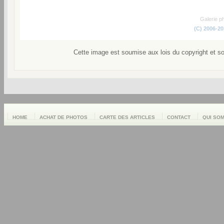
Galerie p
(C) 2006-2
Cette image est soumise aux lois du copyright et s
HOME
ACHAT DE PHOTOS
CARTE DES ARTICLES
CONTACT
QUI SO