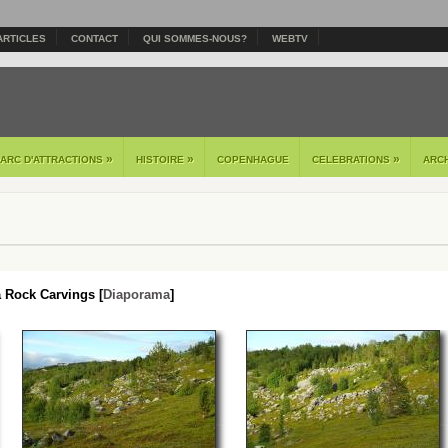
ARTICLES
CONTACT
QUI SOMMES-NOUS?
WEBTV
»
»
»
PARC D'ATTRACTIONS
HISTOIRE
COPENHAGUE
CELEBRATIONS
ARC
a Rock Carvings [
Diaporama
]