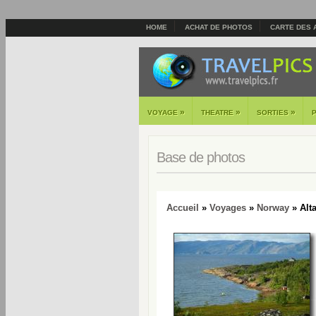
HOME
ACHAT DE PHOTOS
CARTE DES 
»
»
»
VOYAGE
THEATRE
SORTIES
Base de photos
Accueil
»
Voyages
»
Norway
» Alt