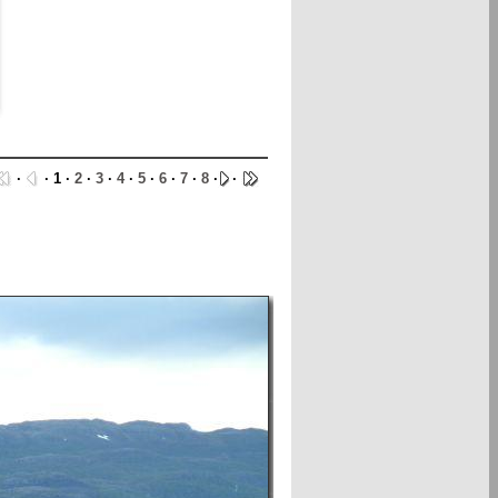
·
· 1 ·
2
·
3
·
4
·
5
·
6
·
7
·
8
·
·