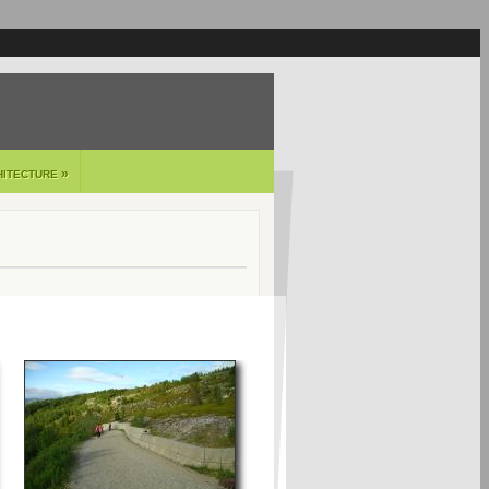
»
HITECTURE