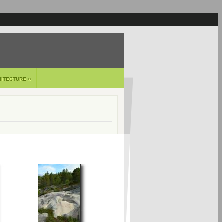
»
HITECTURE