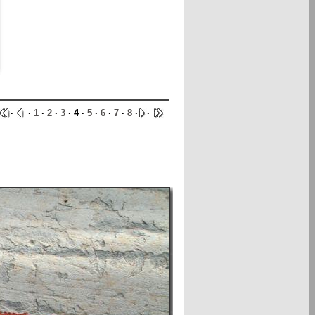
·
·
1
·
2
·
3
· 4 ·
5
·
6
·
7
·
8
·
·