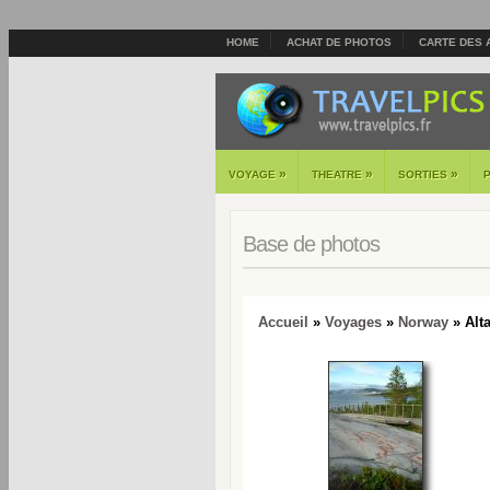
HOME
ACHAT DE PHOTOS
CARTE DES 
»
»
»
VOYAGE
THEATRE
SORTIES
Base de photos
Accueil
»
Voyages
»
Norway
» Alt