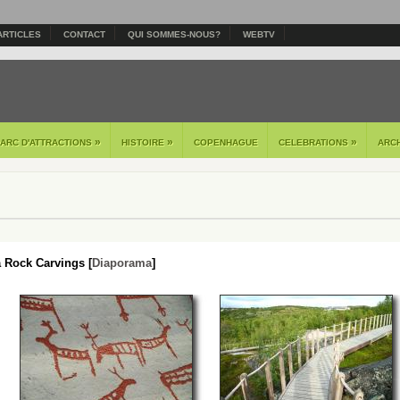
ARTICLES
CONTACT
QUI SOMMES-NOUS?
WEBTV
»
»
»
PARC D'ATTRACTIONS
HISTOIRE
COPENHAGUE
CELEBRATIONS
ARC
a Rock Carvings [
Diaporama
]