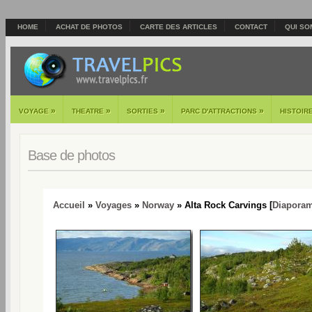
HOME
ACHAT DE PHOTOS
CARTE DES ARTICLES
CONTACT
QUI SO
»
»
»
»
VOYAGE
THEATRE
SORTIES
PARC D'ATTRACTIONS
HISTOIR
Base de photos
Accueil
»
Voyages
»
Norway
» Alta Rock Carvings [
Diapora