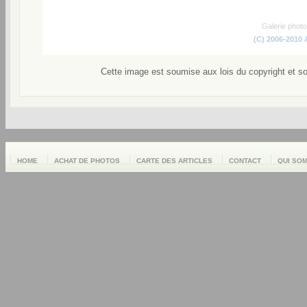
Galerie phot
(C) 2006-2010
Cette image est soumise aux lois du copyright et s
HOME
ACHAT DE PHOTOS
CARTE DES ARTICLES
CONTACT
QUI SO