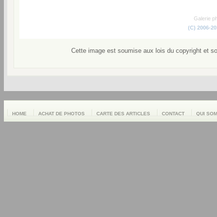
Galerie p
(C) 2006-2
Cette image est soumise aux lois du copyright et s
HOME
ACHAT DE PHOTOS
CARTE DES ARTICLES
CONTACT
QUI SO