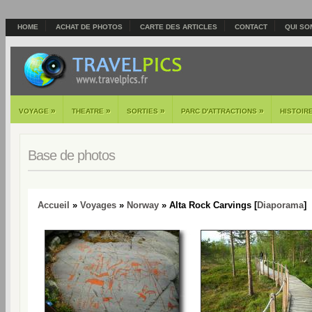
HOME
ACHAT DE PHOTOS
CARTE DES ARTICLES
CONTACT
QUI SO
»
»
»
»
VOYAGE
THEATRE
SORTIES
PARC D'ATTRACTIONS
HISTOIR
Base de photos
Accueil
»
Voyages
»
Norway
» Alta Rock Carvings [
Diaporama
]