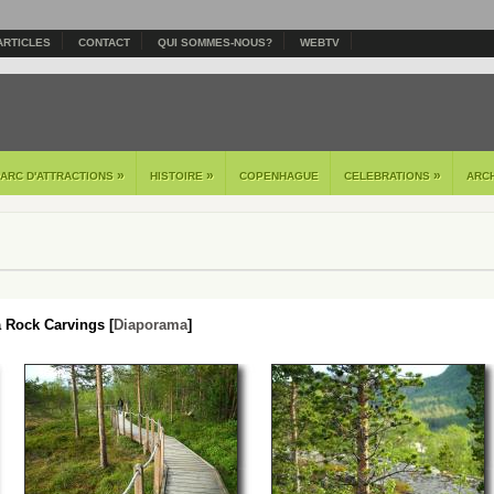
ARTICLES
CONTACT
QUI SOMMES-NOUS?
WEBTV
»
»
»
PARC D'ATTRACTIONS
HISTOIRE
COPENHAGUE
CELEBRATIONS
ARC
a Rock Carvings [
Diaporama
]