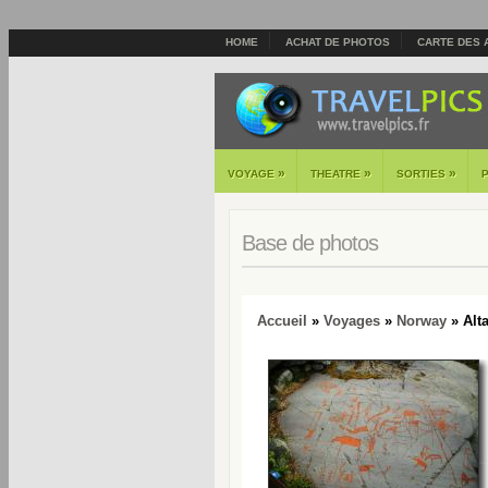
HOME
ACHAT DE PHOTOS
CARTE DES 
»
»
»
VOYAGE
THEATRE
SORTIES
Base de photos
Accueil
»
Voyages
»
Norway
» Alt