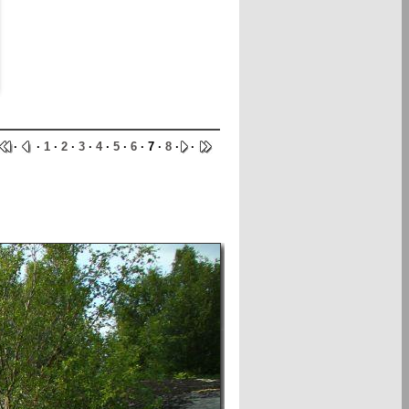
·
·
1
·
2
·
3
·
4
·
5
·
6
· 7 ·
8
·
·