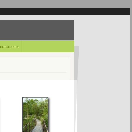
»
HITECTURE