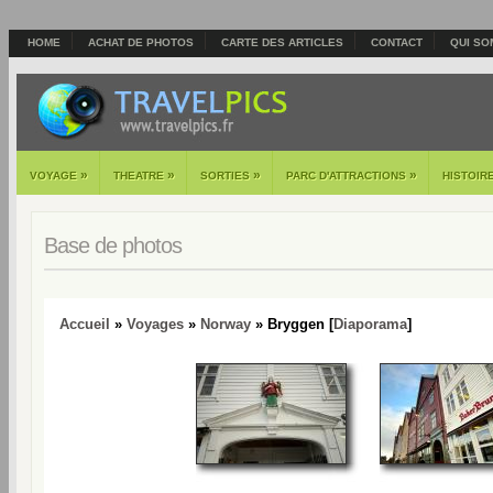
HOME
ACHAT DE PHOTOS
CARTE DES ARTICLES
CONTACT
QUI SO
»
»
»
»
VOYAGE
THEATRE
SORTIES
PARC D'ATTRACTIONS
HISTOIR
Base de photos
Accueil
»
Voyages
»
Norway
» Bryggen [
Diaporama
]