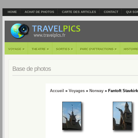
HOME
ACHAT DE PHOTOS
CARTE DES ARTICLES
CONTACT
QUI SO
»
»
»
»
VOYAGE
THEATRE
SORTIES
PARC D'ATTRACTIONS
HISTOIR
Base de photos
Accueil
»
Voyages
»
Norway
» Fantoft Stavkirk