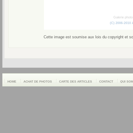
Galerie phot
(C) 2006-2010
Cette image est soumise aux lois du copyright et s
HOME
ACHAT DE PHOTOS
CARTE DES ARTICLES
CONTACT
QUI SO