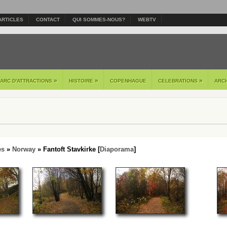
ARTICLES
CONTACT
QUI SOMMES-NOUS?
WEBTV
»
»
»
PARC D'ATTRACTIONS
HISTOIRE
COPENHAGUE
CELEBRATIONS
ARC
es
»
Norway
» Fantoft Stavkirke [
Diaporama
]