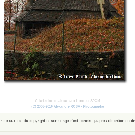
Galerie photo realisee avec le moteur SPGM
(C) 2006-2010 Alexandre ROSA - Photographe
ise aux lois du copyright et son usage n'est permis qu'après obtention de
dr