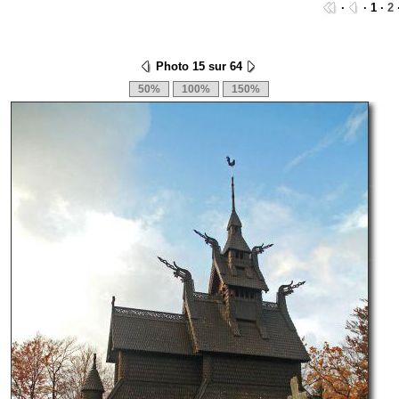
·
· 1 ·
2
Photo 15 sur 64