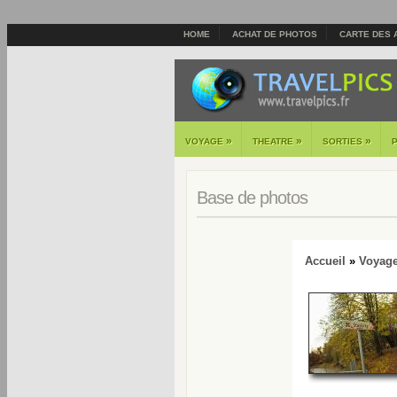
HOME
ACHAT DE PHOTOS
CARTE DES 
»
»
»
VOYAGE
THEATRE
SORTIES
Base de photos
Accueil
»
Voyag