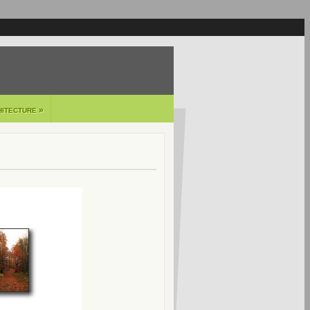
»
HITECTURE