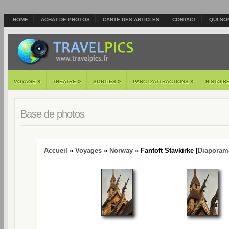
HOME
ACHAT DE PHOTOS
CARTE DES ARTICLES
CONTACT
QUI SO
»
»
»
»
VOYAGE
THEATRE
SORTIES
PARC D'ATTRACTIONS
HISTOIR
Base de photos
Accueil
»
Voyages
»
Norway
» Fantoft Stavkirke [
Diaporam