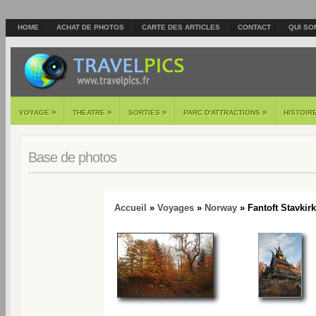
HOME
ACHAT DE PHOTOS
CARTE DES ARTICLES
CONTACT
QUI SO
»
»
»
»
VOYAGE
THEATRE
SORTIES
PARC D'ATTRACTIONS
HISTOIR
Base de photos
Accueil
»
Voyages
»
Norway
» Fantoft Stavkirk