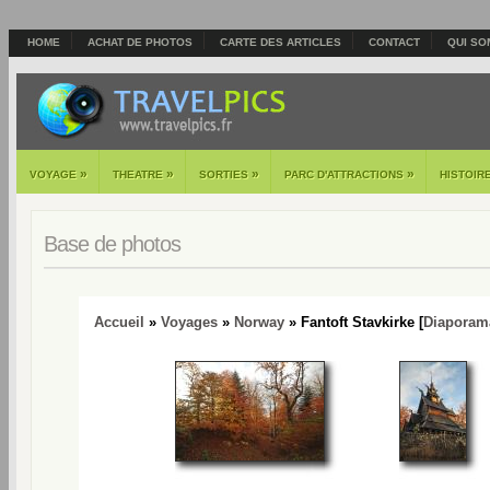
HOME
ACHAT DE PHOTOS
CARTE DES ARTICLES
CONTACT
QUI SO
»
»
»
»
VOYAGE
THEATRE
SORTIES
PARC D'ATTRACTIONS
HISTOIR
Base de photos
Accueil
»
Voyages
»
Norway
» Fantoft Stavkirke [
Diaporam