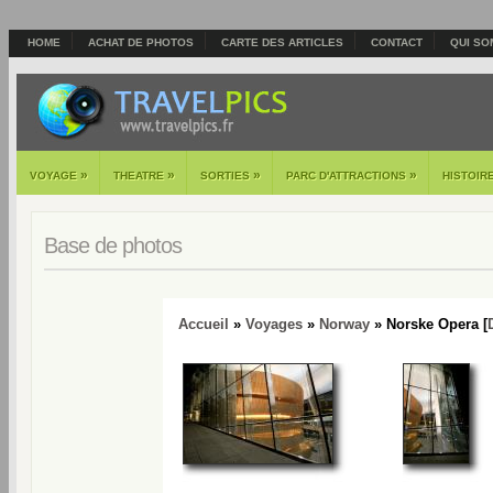
HOME
ACHAT DE PHOTOS
CARTE DES ARTICLES
CONTACT
QUI SO
»
»
»
»
VOYAGE
THEATRE
SORTIES
PARC D'ATTRACTIONS
HISTOIR
Base de photos
Accueil
»
Voyages
»
Norway
» Norske Opera [