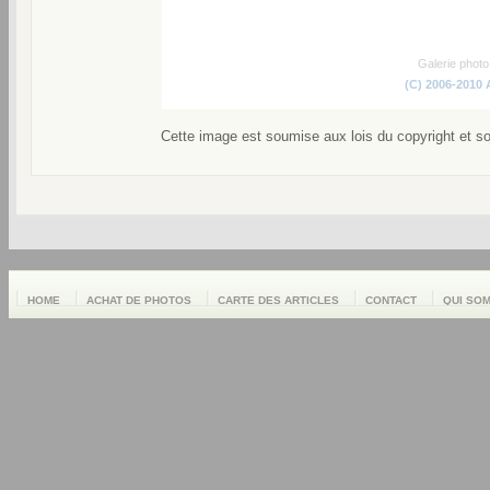
Galerie phot
(C) 2006-2010
Cette image est soumise aux lois du copyright et s
HOME
ACHAT DE PHOTOS
CARTE DES ARTICLES
CONTACT
QUI SO