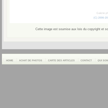
Galerie p
(C) 2006-2
Cette image est soumise aux lois du copyright et s
HOME
ACHAT DE PHOTOS
CARTE DES ARTICLES
CONTACT
QUI SO