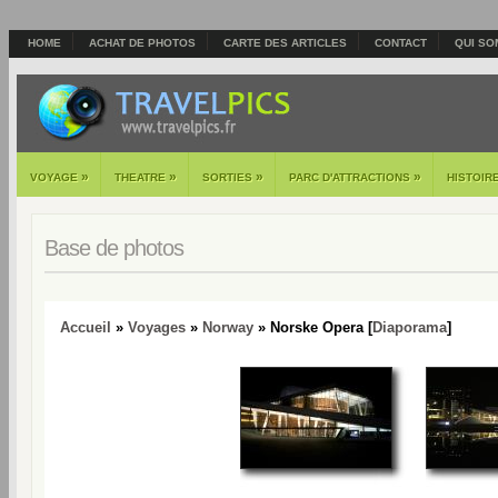
HOME
ACHAT DE PHOTOS
CARTE DES ARTICLES
CONTACT
QUI SO
»
»
»
»
VOYAGE
THEATRE
SORTIES
PARC D'ATTRACTIONS
HISTOIR
Base de photos
Accueil
»
Voyages
»
Norway
» Norske Opera [
Diaporama
]