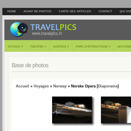
HOME
ACHAT DE PHOTOS
CARTE DES ARTICLES
CONTACT
QUI SO
»
»
»
»
VOYAGE
THEATRE
SORTIES
PARC D'ATTRACTIONS
HISTOIR
Base de photos
Accueil
»
Voyages
»
Norway
» Norske Opera [
Diaporama
]