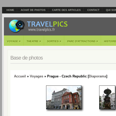
HOME
ACHAT DE PHOTOS
CARTE DES ARTICLES
CONTACT
QUI SO
»
»
»
»
VOYAGE
THEATRE
SORTIES
PARC D'ATTRACTIONS
HISTOIR
Base de photos
Accueil
»
Voyages
» Prague - Czech Republic [
Diaporama
]