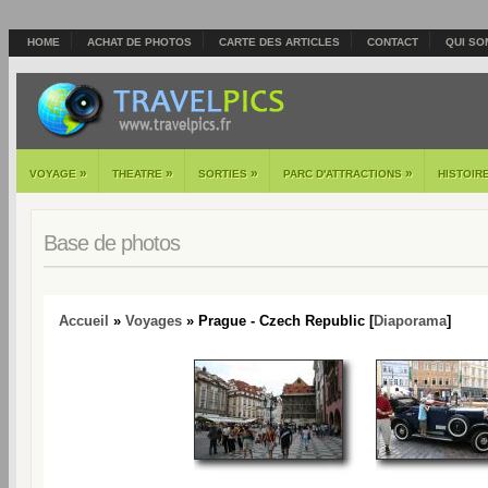
HOME
ACHAT DE PHOTOS
CARTE DES ARTICLES
CONTACT
QUI SO
»
»
»
»
VOYAGE
THEATRE
SORTIES
PARC D'ATTRACTIONS
HISTOIR
Base de photos
Accueil
»
Voyages
» Prague - Czech Republic [
Diaporama
]