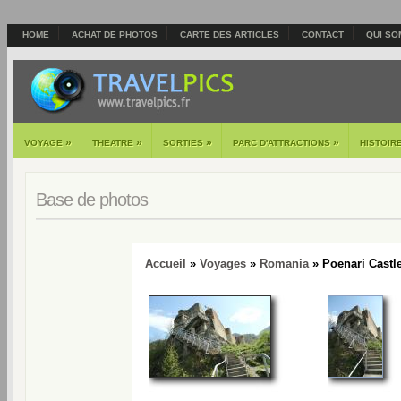
HOME
ACHAT DE PHOTOS
CARTE DES ARTICLES
CONTACT
QUI SO
»
»
»
»
VOYAGE
THEATRE
SORTIES
PARC D'ATTRACTIONS
HISTOIR
Base de photos
Accueil
»
Voyages
»
Romania
» Poenari Castle