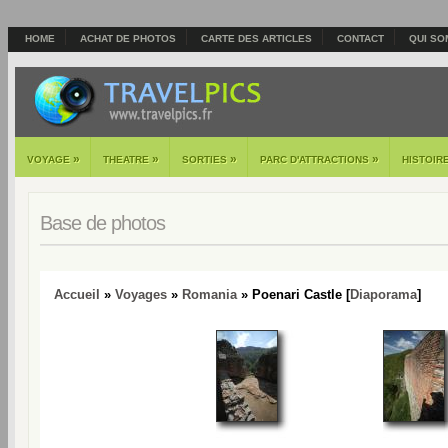
HOME
ACHAT DE PHOTOS
CARTE DES ARTICLES
CONTACT
QUI SO
»
»
»
»
VOYAGE
THEATRE
SORTIES
PARC D'ATTRACTIONS
HISTOIR
Base de photos
Accueil
»
Voyages
»
Romania
» Poenari Castle [
Diaporama
]