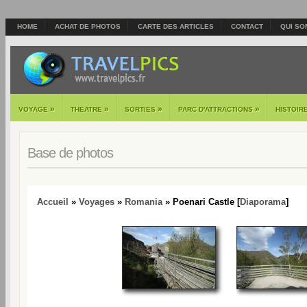
HOME
ACHAT DE PHOTOS
CARTE DES ARTICLES
CONTACT
QUI SO
»
»
»
»
VOYAGE
THEATRE
SORTIES
PARC D'ATTRACTIONS
HISTOIR
Base de photos
Accueil
»
Voyages
»
Romania
» Poenari Castle [
Diaporama
]