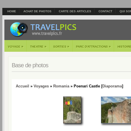
HOME
ACHAT DE PHOTOS
CARTE DES ARTICLES
CONTACT
QUI SO
»
»
»
»
VOYAGE
THEATRE
SORTIES
PARC D'ATTRACTIONS
HISTOIR
Base de photos
Accueil
»
Voyages
»
Romania
» Poenari Castle [
Diaporama
]