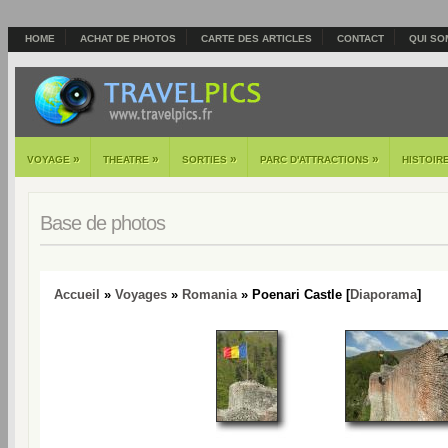
HOME
ACHAT DE PHOTOS
CARTE DES ARTICLES
CONTACT
QUI SO
»
»
»
»
VOYAGE
THEATRE
SORTIES
PARC D'ATTRACTIONS
HISTOIR
Base de photos
Accueil
»
Voyages
»
Romania
» Poenari Castle [
Diaporama
]